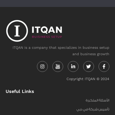
ITQAN is a company that specializes in business setup
and business growth
Instagram
Linkedin-
Twitter
Face
in
f
Copyright ITQAN © 2024
Useful Links
الأسئلة المتكررة
تأسيس شركة في دبي