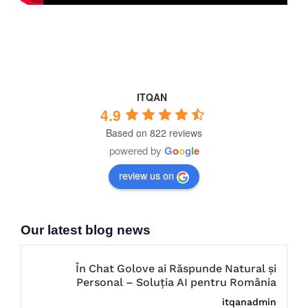
ITQAN
4.9
Based on 822 reviews
powered by
G
o
o
g
l
e
review us on
Our latest blog news
În Chat Golove ai Răspunde Natural și
Personal – Soluția AI pentru România
itqanadmin