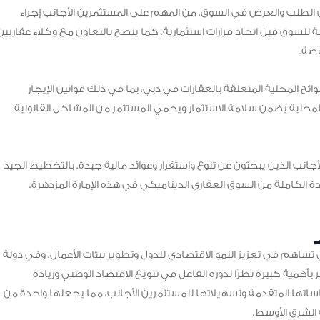
س الطلب والعرض في السوق. من المهم على المستثمرين الأجانب إجراء
للسوق قبل اتخاذ قرارات استثمارية. كما ينصح بالتعاون مع وكلاء عقاريين
صة.
للوائح المحلية المتعلقة بالعقارات في دبي، بما في ذلك قوانين الإيجار
ت المحلية يضمن سلامة الاستثمار ويحمي المستثمر من المشاكل القانونية
جانب الذين يبحثون عن تنوع واستقرار وعوائد مالية جيدة. بالتخطيط الجيد
ة الكاملة من السوق العقاري الديناميكي في هذه الإمارة المزدهرة.
تي تساهم في تعزيز النمو الاقتصادي للدول وتطوير بيئات الأعمال. وفي دولة
ر بأهمية كبيرة نظرًا لدوره الفاعل في تنويع الاقتصاد الوطني وزيادة
سياساتها المتقدمة وتسهيلاتها للمستثمرين الأجانب، مما يجعلها واحدة من
الشرق الأوسط.