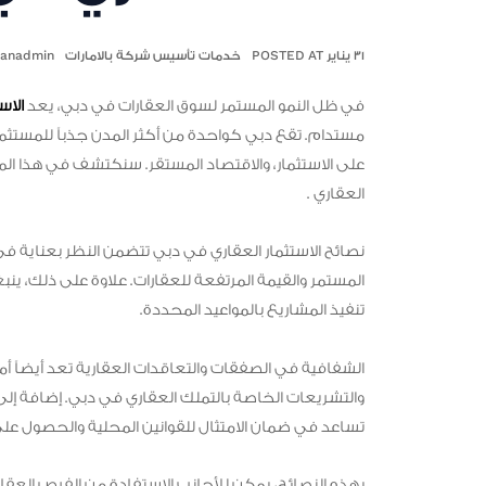
٣١ يناير POSTED AT
خدمات تأسيس شركة بالامارات
qanadmin
في ظل النمو المستمر لسوق العقارات في دبي، يعد
الاس
مستدام. تقع دبي كواحدة من أكثر المدن جذباً للمستثمرين
على الاستثمار، والاقتصاد المستقر. سنكتشف في هذا الم
العقاري .
نصائح الاستثمار العقاري في دبي تتضمن النظر بعناية ف
المستمر والقيمة المرتفعة للعقارات. علاوة على ذلك، 
تنفيذ المشاريع بالمواعيد المحددة.
الشفافية في الصفقات والتعاقدات العقارية تعد أيضاً أمر
والتشريعات الخاصة بالتملك العقاري في دبي. إضافة إ
تساعد في ضمان الامتثال للقوانين المحلية والحصول على ا
بهذه النصائح، يمكن للأجانب الاستفادة من الفرص العق