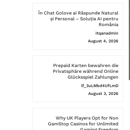
În Chat Golove ai Răspunde Natural
și Personal – Soluția AI pentru
România
itqanadmin
August 4, 2026
Prepaid Karten bewahren die
Privatsphäre während Online
Glücksspiel Zahlungen
lf_3uLMbd4UfLmD
August 3, 2026
Why UK Players Opt for Non
GamStop Casinos for Unlimited
Gaming Freedom