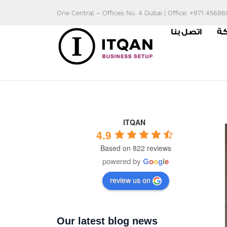
Skip
One Central – Offices No. 4 Dubai | Office: +971 4568
to
كة
اتصل بنا
content
ITQAN
4.9
Based on 822 reviews
powered by
G
o
o
g
l
e
review us on
Our latest blog news