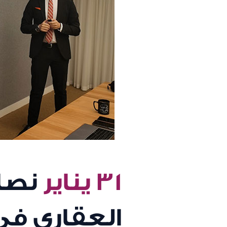
٣١ يناير
نصائ
العقاري في