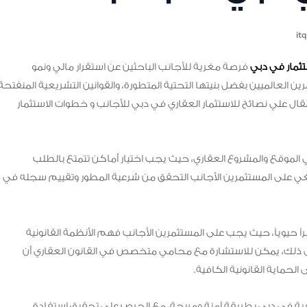
it
تثمار في دبي
فرصة مغرية للأجانب الباحثين عن استقرار مالي ونمو
 العالميين بفضل بنيتها التحتية المتطورة، والقوانين التشريعية المنفتحة
قال علي نصائح للاستثمار العقاري في دبي للأجانب و خطوات الاستثمار
ي الموقع والمشروع العقاري، حيث يجب اختيار أماكن تتمتع بالطلب
ينبغي على المستثمرين الأجانب التحقق من شرعية المطور وتقييم سجله في
اً حيوياً، حيث يجب على المستثمرين الأجانب فهم الأنظمة القانونية
لى ذلك، يمكن للاستشارة مع محامي متخصص في القانون العقاري أن
لحماية القانونية الكافية.
ارية في دبي بطريقة آمنة ومربحة، مع الحرص على تحقيق استفادة