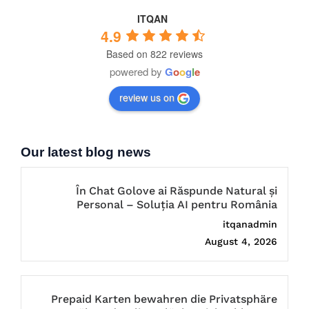
ITQAN
4.9
Based on 822 reviews
powered by
G
o
o
g
l
e
review us on
Our latest blog news
În Chat Golove ai Răspunde Natural și
Personal – Soluția AI pentru România
itqanadmin
August 4, 2026
Prepaid Karten bewahren die Privatsphäre