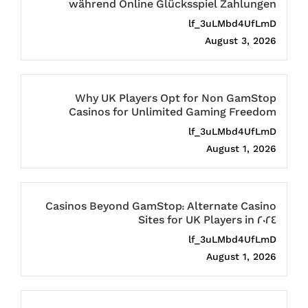
während Online Glücksspiel Zahlungen
lf_3uLMbd4UfLmD
August 3, 2026
Why UK Players Opt for Non GamStop
Casinos for Unlimited Gaming Freedom
lf_3uLMbd4UfLmD
August 1, 2026
Casinos Beyond GamStop: Alternate Casino
Sites for UK Players in 2024
lf_3uLMbd4UfLmD
August 1, 2026