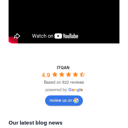
ITQAN
4.9
Based on 822 reviews
powered by
G
o
o
g
l
e
review us on
Our latest blog news