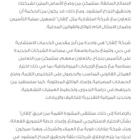
النصائح السابقة، ستتمكن من وضع الأساس المتين لشركتك
وتحقيق النجاح المنشود. ومع ذلك، قد يكون من الحكمة أن
تتعاون مع شركة استشارية مثل “إتقان” لتسهيل عملية التأسيس
وضمان الامتثال التام للوائح والقوانين المحلية.
شركة “إتقان” هي واحدة من أبرز مقدمي الخدمات الاستشارية
في دبي، وتتمتع بخبرة واسعة في مساعدة الشركات الجديدة
على التأسيس بنجاح. بالتعاون معهم، ستتمكن من التعامل
بسلاسة مع جميع الإجراءات البيروقراطية، بما في ذلك اختيار
الهيكل القانوني المناسب، والحصول على التراخيص اللازمة، وفتح
الحسابات المصرفية، وإعداد الوثائق المطلوبة. كما ستستفيد من
خبرتهم في دراسة الجدوى، وتخطيط العمليات التشغيلية،
وتحديد الميزانية التقديرية للتكاليف والإيرادات.
بالإضافة إلى ذلك، ستتلقى المشورة القيمة من فريق “إتقان”
بشأن الاختيار الاستراتيجي للموقع، وإعداد خطة التسويق الفعالة،
وبناء شبكة علاقات قوية مع العملاء والشركاء. وبهذا سيكون
لديك ما يلزم لإطلاق شركتك بثقة وتحقيق النجاح المنشود في