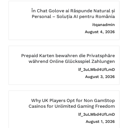
În Chat Golove ai Răspunde Natural și
Personal – Soluția AI pentru România
itqanadmin
August 4, 2026
Prepaid Karten bewahren die Privatsphäre
während Online Glücksspiel Zahlungen
lf_3uLMbd4UfLmD
August 3, 2026
Why UK Players Opt for Non GamStop
Casinos for Unlimited Gaming Freedom
lf_3uLMbd4UfLmD
August 1, 2026