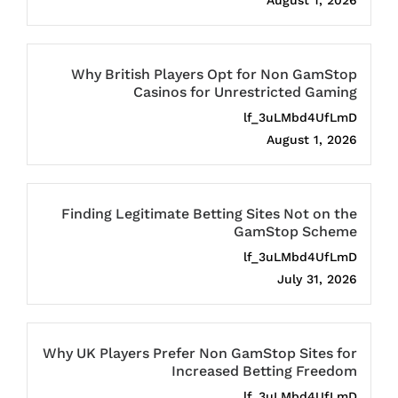
Why British Players Opt for Non GamStop
Casinos for Unrestricted Gaming
lf_3uLMbd4UfLmD
August 1, 2026
Finding Legitimate Betting Sites Not on the
GamStop Scheme
lf_3uLMbd4UfLmD
July 31, 2026
Why UK Players Prefer Non GamStop Sites for
Increased Betting Freedom
lf_3uLMbd4UfLmD