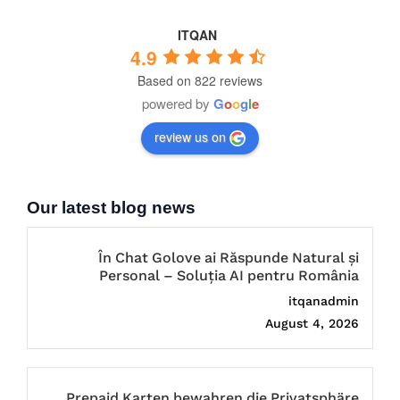
ITQAN
4.9
Based on 822 reviews
powered by
G
o
o
g
l
e
review us on
Our latest blog news
În Chat Golove ai Răspunde Natural și
Personal – Soluția AI pentru România
itqanadmin
August 4, 2026
Prepaid Karten bewahren die Privatsphäre