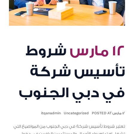
١٢ مارس
شروط
تأسيس شركة
في دبي الجنوب
١٢ مارس POSTED AT
Uncategorized
itqanadmin
تعتبر شروط تأسيس شركة في دبي الجنوب من المواضيع التي
تشغل اهتمام رواد الأعمال والمستثمرين الراغبين في دخول