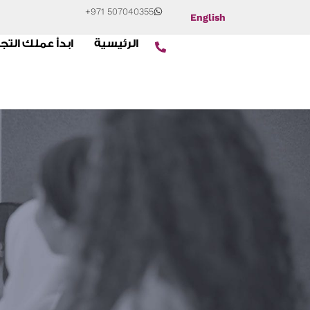
+971 507040355
English
الرئيسية
ابدأ عملك التج