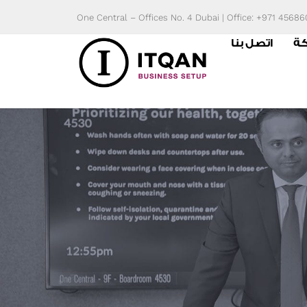
Skip
One Central – Offices No. 4 Dubai | Office: +971 4568
to
كة
اتصل بنا
content