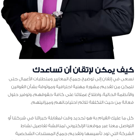
كيف يمكن لإتقان أن تساعدك
نسعى في إتقان إلى توضيح جميع المعايير ومتطلبات الأعمال حتى
نتمكن من تقديم مشورة مهنية احترافية وموثوقة بشأن القوانين
والأنظمة الحالية، واطلاع عملائنا على كافة حقوقهم، وتوفير حلول
فعالة من حيث التكلفة تلائم احتياجاتهم وميزانيتهم.
كل ما عليك القيام به هو تحديد وقت لمقابلة خبرائنا في شركتنا أو
التواصل معنا عبر موقعنا الإلكتروني لمناقشة تفاصيل نشاط
الشركة التي تود تأسيسها وتقديم جميع المستندات الشخصية