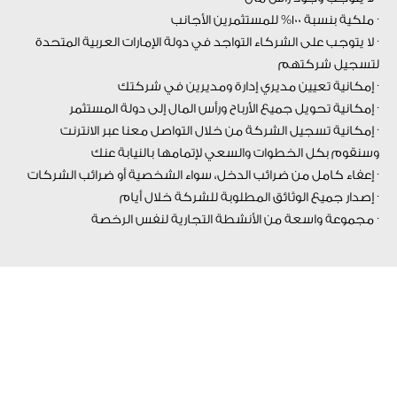
· ملكية بنسبة 100% للمستثمرين الأجانب
· لا يتوجب على الشركاء التواجد في دولة الإمارات العربية المتحدة
لتسجيل شركتهم
· إمكانية تعيين مديري إدارة ومديرين في شركتك
· إمكانية تحويل جميع الأرباح ورأس المال إلى دولة المستثمر
· إمكانية تسجيل الشركة من خلال التواصل معنا عبر الانترنت
وسنقوم بكل الخطوات والسعي لإتمامها بالنيابة عنك
· إعفاء كامل من ضرائب الدخل، سواء الشخصية أو ضرائب الشركات
· إصدار جميع الوثائق المطلوبة للشركة خلال أيام
· مجموعة واسعة من الأنشطة التجارية لنفس الرخصة
المنطقة الحرة دبي
المنطقة الحرة دبي منطقة تتميز بوضع خاص مختلف عن باقي
المناطق حيث انها منطقة معفاة من الضرائب بالإضافة الي انها