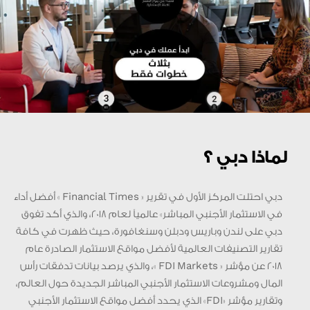
لماذا دبي ؟
دبي احتلت المركز الأول في تقرير « Financial Times » أفضل أداء
في الاستثمار الأجنبي المباشر» عالمياً لعام 2018، والذي أكد تفوق
دبي على لندن وباريس ودبلن وسنغافورة، حيث ظهرت في كافة
تقارير التصنيفات العالمية لأفضل مواقع الاستثمار الصادرة عام
2018 عن مؤشر « FDI Markets »، والذي يرصد بيانات تدفقات رأس
المال ومشروعات الاستثمار الأجنبي المباشر الجديدة حول العالم،
وتقارير مؤشر «FDI» الذي يحدد أفضل مواقع الاستثمار الأجنبي