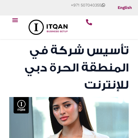
Skip
+971 507040355
English
to
content
ابدأ عملك التجاري
عن الشركة
تأسيس شركة في
المنطقة الحرة دبي
للإنترنت