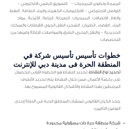
البرمجة وتطوير البرمجيات – التسويق الرقمي الالكتروني –
التواصل الاجتماعي – الالكترونيات، الكهرباء والماء، الطاقة , النفط
والغاز , الاتصالات , البرمجيات , الصيدلة , الزراعة , الأغذية , مواد
البناء , الفضاء , الطيران , الشحن، النقل الجوي ،القطارات والسكك
الحديدية – والنقل البحري، الطرق والمواصلات، الإغاثة وغيرها من
التخصصات
خطوات تأسيس تأسيس شركة في
المنطقة الحرة فى مدينة دبي للإنترنت
تحديد نوع النشاط
: تحديد النشاط هو الخطوة الأولى للحصول
على رخصة الأعمال، فمن خلال النشاط يتم تحديد الأطراف
المرتبطين بهذا النشاط والأشكال القانونية المسموح بها.
يتخذ الكيان القانوني لمنشآت المناطق الحرة في الدولة إحدى
النوعين التاليين:
شركة منطقة حرة ذات مسؤولية محدودة