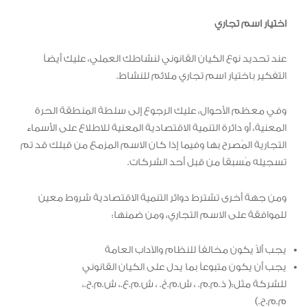
اختيار اسم تجاري
عند تحديد نوع الكيان القانوني لنشاطك العملي، عليك أيضاً
التفكير باختيار اسم تجاري ملائم للنشاط.
وفي معظم الأحوال، عليك الرجوع إلى سلطة المنطقة الحرة
المعنية، أو دائرة التنمية الاقتصادية المعنية للاطلاع على الأسماء
التجارية المُصرح بها وفيما إذا كان الاسم المزمع من قبلك قد تم
تسجيله مُسبقاً من قبل أحد الشركات.
ومن جهة أخرى تشترط دوائر التنمية الاقتصادية شروط معين
للموافقة على الاسم التجاري، ومن ضمنها:
يجب ألاّ يكون مخالفاً للنظام والآداب العامة
يجب أن يكون متبوعاً بما يدل على الكيان القانوني
للشركة مثل:( ذ.م.م. ، ش.م.خ. ، ش.م.ع.، ش.م.ح.،
م.م.ح.)