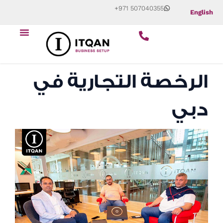
Skip
+971 507040355
English
to
content
ابدأ عملك التجاري
عن الشركة
الرخصة التجارية في
دبي