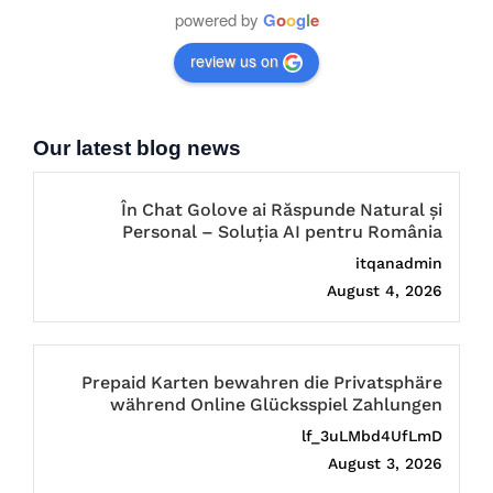
powered by
G
o
o
g
l
e
review us on
Our latest blog news
În Chat Golove ai Răspunde Natural și
Personal – Soluția AI pentru România
itqanadmin
August 4, 2026
Prepaid Karten bewahren die Privatsphäre
während Online Glücksspiel Zahlungen
lf_3uLMbd4UfLmD
August 3, 2026